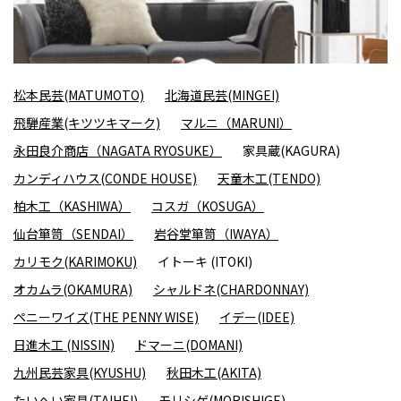
松本民芸(MATUMOTO)
北海道民芸(MINGEI)
飛騨産業(キツツキマーク)
マルニ（MARUNI）
永田良介商店（NAGATA RYOSUKE）
家具蔵(KAGURA)
カンディハウス(CONDE HOUSE)
天童木工(TENDO)
柏木工（KASHIWA）
コスガ（KOSUGA）
仙台箪笥（SENDAI）
岩谷堂箪笥（IWAYA）
カリモク(KARIMOKU)
イトーキ (ITOKI)
オカムラ(OKAMURA)
シャルドネ(CHARDONNAY)
ペニーワイズ(THE PENNY WISE)
イデー(IDEE)
日進木工 (NISSIN)
ドマーニ(DOMANI)
九州民芸家具(KYUSHU)
秋田木工(AKITA)
たいへい家具(TAIHEI)
モリシゲ(MORISHIGE)