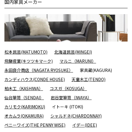
国内家具メーカー
松本民芸(MATUMOTO)
北海道民芸(MINGEI)
飛騨産業(キツツキマーク)
マルニ（MARUNI）
永田良介商店（NAGATA RYOSUKE）
家具蔵(KAGURA)
カンディハウス(CONDE HOUSE)
天童木工(TENDO)
柏木工（KASHIWA）
コスガ（KOSUGA）
仙台箪笥（SENDAI）
岩谷堂箪笥（IWAYA）
カリモク(KARIMOKU)
イトーキ (ITOKI)
オカムラ(OKAMURA)
シャルドネ(CHARDONNAY)
ペニーワイズ(THE PENNY WISE)
イデー(IDEE)