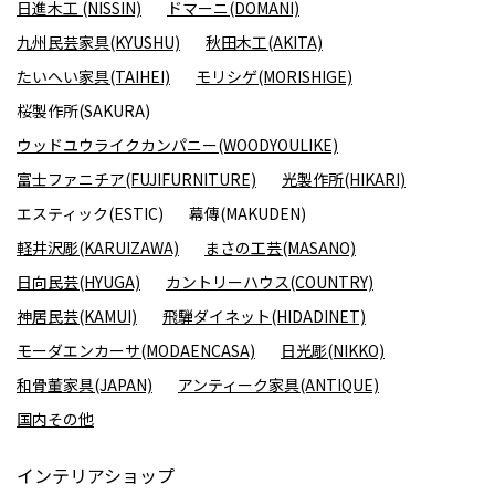
日進木工 (NISSIN)
ドマーニ(DOMANI)
九州民芸家具(KYUSHU)
秋田木工(AKITA)
たいへい家具(TAIHEI)
モリシゲ(MORISHIGE)
桜製作所(SAKURA)
ウッドユウライクカンパニー(WOODYOULIKE)
富士ファニチア(FUJIFURNITURE)
光製作所(HIKARI)
エスティック(ESTIC)
幕傳(MAKUDEN)
軽井沢彫(KARUIZAWA)
まさの工芸(MASANO)
日向民芸(HYUGA)
カントリーハウス(COUNTRY)
神居民芸(KAMUI)
飛騨ダイネット(HIDADINET)
モーダエンカーサ(MODAENCASA)
日光彫(NIKKO)
和骨董家具(JAPAN)
アンティーク家具(ANTIQUE)
国内その他
インテリアショップ