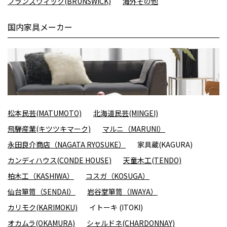
ブランズウィック(BRUNSWICK)
海外その他
国内家具メーカー
松本民芸(MATUMOTO)
北海道民芸(MINGEI)
飛騨産業(キツツキマーク)
マルニ（MARUNI）
永田良介商店（NAGATA RYOSUKE）
家具蔵(KAGURA)
カンディハウス(CONDE HOUSE)
天童木工(TENDO)
柏木工（KASHIWA）
コスガ（KOSUGA）
仙台箪笥（SENDAI）
岩谷堂箪笥（IWAYA）
カリモク(KARIMOKU)
イトーキ (ITOKI)
オカムラ(OKAMURA)
シャルドネ(CHARDONNAY)