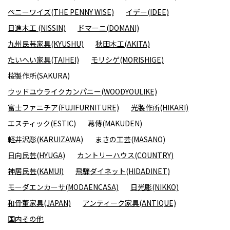
ペニーワイズ(THE PENNY WISE)
イデー(IDEE)
日進木工 (NISSIN)
ドマーニ(DOMANI)
九州民芸家具(KYUSHU)
秋田木工(AKITA)
たいへい家具(TAIHEI)
モリシゲ(MORISHIGE)
桜製作所(SAKURA)
ウッドユウライクカンパニー(WOODYOULIKE)
富士ファニチア(FUJIFURNITURE)
光製作所(HIKARI)
エスティック(ESTIC)
幕傳(MAKUDEN)
軽井沢彫(KARUIZAWA)
まさの工芸(MASANO)
日向民芸(HYUGA)
カントリーハウス(COUNTRY)
神居民芸(KAMUI)
飛騨ダイネット(HIDADINET)
モーダエンカーサ(MODAENCASA)
日光彫(NIKKO)
和骨董家具(JAPAN)
アンティーク家具(ANTIQUE)
国内その他