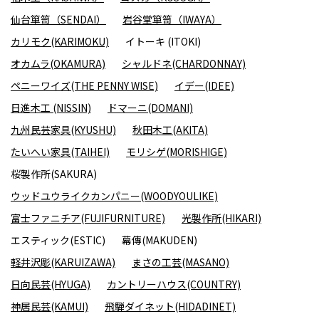
仙台箪笥（SENDAI）
岩谷堂箪笥（IWAYA）
カリモク(KARIMOKU)
イトーキ (ITOKI)
オカムラ(OKAMURA)
シャルドネ(CHARDONNAY)
ペニーワイズ(THE PENNY WISE)
イデー(IDEE)
日進木工 (NISSIN)
ドマーニ(DOMANI)
九州民芸家具(KYUSHU)
秋田木工(AKITA)
たいへい家具(TAIHEI)
モリシゲ(MORISHIGE)
桜製作所(SAKURA)
ウッドユウライクカンパニー(WOODYOULIKE)
富士ファニチア(FUJIFURNITURE)
光製作所(HIKARI)
エスティック(ESTIC)
幕傳(MAKUDEN)
軽井沢彫(KARUIZAWA)
まさの工芸(MASANO)
日向民芸(HYUGA)
カントリーハウス(COUNTRY)
神居民芸(KAMUI)
飛騨ダイネット(HIDADINET)