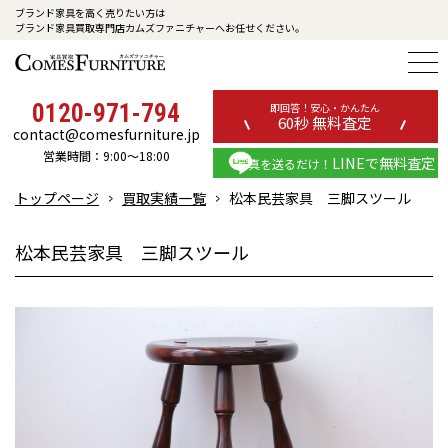
ブランド家具を高く売りたい方は
ブランド家具買取専門店カムズファニチャーへお任せください。
0120-971-794
即回答！安心・かんたん
60秒 無料査定
contact@comesfurniture.jp
営業時間：9:00～18:00
LINEで無料査定
写真を送るだけ！
トップページ
買取実績一覧
松本民芸家具 三脚スツール
松本民芸家具 三脚スツール