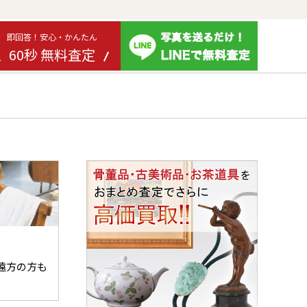
即回答！安心・かんたん
60秒 無料査定
遠方の方も