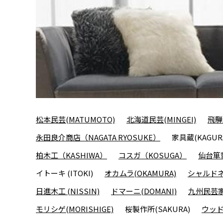
松本民芸(MATUMOTO)
北海道民芸(MINGEI)
飛騨
永田良介商店（NAGATA RYOSUKE）
家具蔵(KAGUR
柏木工（KASHIWA）
コスガ（KOSUGA）
仙台箪笥
イトーキ (ITOKI)
オカムラ(OKAMURA)
シャルドネ(
日進木工 (NISSIN)
ドマーニ(DOMANI)
九州民芸家
モリシゲ(MORISHIGE)
桜製作所(SAKURA)
ウッド