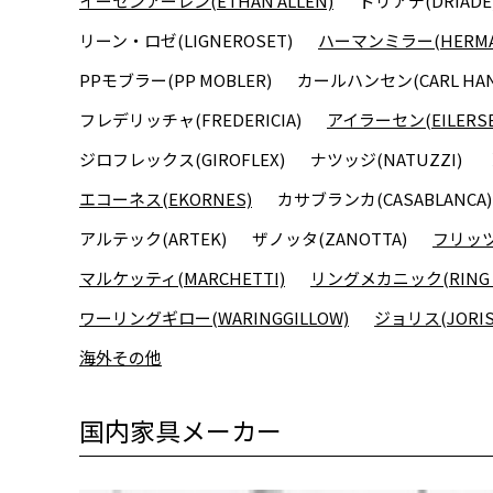
イーセンアーレン(ETHAN ALLEN)
ドリアデ(DRIADE
リーン・ロゼ(LIGNEROSET)
ハーマンミラー(HERMAN
PPモブラー(PP MOBLER)
カールハンセン(CARL HAN
フレデリッチャ(FREDERICIA)
アイラーセン(EILERSE
ジロフレックス(GIROFLEX)
ナツッジ(NATUZZI)
エコーネス(EKORNES)
カサブランカ(CASABLANCA)
アルテック(ARTEK)
ザノッタ(ZANOTTA)
フリッツハ
マルケッティ(MARCHETTI)
リングメカニック(RING M
ワーリングギロー(WARINGGILLOW)
ジョリス(JORIS
海外その他
国内家具メーカー