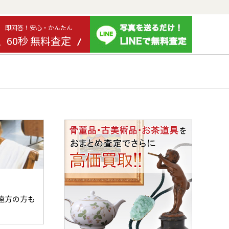
即回答！安心・かんたん
60秒 無料査定
遠方の方も