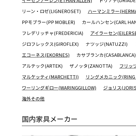
イーセンアーレン(ETHAN ALLEN)
ドリアデ(DRIADE
リーン・ロゼ(LIGNEROSET)
ハーマンミラー(HERMAN
PPモブラー(PP MOBLER)
カールハンセン(CARL HAN
フレデリッチャ(FREDERICIA)
アイラーセン(EILERSE
ジロフレックス(GIROFLEX)
ナツッジ(NATUZZI)
エコーネス(EKORNES)
カサブランカ(CASABLANCA)
アルテック(ARTEK)
ザノッタ(ZANOTTA)
フリッツハ
マルケッティ(MARCHETTI)
リングメカニック(RING M
ワーリングギロー(WARINGGILLOW)
ジョリス(JORIS
海外その他
国内家具メーカー