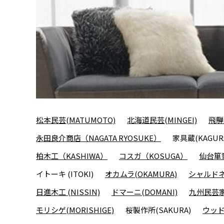
松本民芸(MATUMOTO)
北海道民芸(MINGEI)
飛騨
永田良介商店（NAGATA RYOSUKE）
家具蔵(KAGUR
柏木工（KASHIWA）
コスガ（KOSUGA）
仙台箪笥
イトーキ (ITOKI)
オカムラ(OKAMURA)
シャルドネ(
日進木工 (NISSIN)
ドマーニ(DOMANI)
九州民芸家
モリシゲ(MORISHIGE)
桜製作所(SAKURA)
ウッド