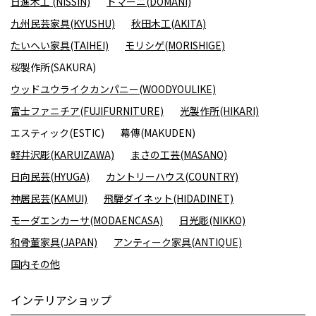
日進木工 (NISSIN)
ドマーニ(DOMANI)
九州民芸家具(KYUSHU)
秋田木工(AKITA)
たいへい家具(TAIHEI)
モリシゲ(MORISHIGE)
桜製作所(SAKURA)
ウッドユウライクカンパニー(WOODYOULIKE)
富士ファニチア(FUJIFURNITURE)
光製作所(HIKARI)
エスティック(ESTIC)
幕傳(MAKUDEN)
軽井沢彫(KARUIZAWA)
まさの工芸(MASANO)
日向民芸(HYUGA)
カントリーハウス(COUNTRY)
神居民芸(KAMUI)
飛騨ダイネット(HIDADINET)
モーダエンカーサ(MODAENCASA)
日光彫(NIKKO)
和骨董家具(JAPAN)
アンティーク家具(ANTIQUE)
国内その他
インテリアショップ