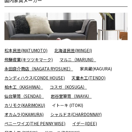
国内家具メーカー
松本民芸(MATUMOTO)
北海道民芸(MINGEI)
飛騨産業(キツツキマーク)
マルニ（MARUNI）
永田良介商店（NAGATA RYOSUKE）
家具蔵(KAGURA)
カンディハウス(CONDE HOUSE)
天童木工(TENDO)
柏木工（KASHIWA）
コスガ（KOSUGA）
仙台箪笥（SENDAI）
岩谷堂箪笥（IWAYA）
カリモク(KARIMOKU)
イトーキ (ITOKI)
オカムラ(OKAMURA)
シャルドネ(CHARDONNAY)
ペニーワイズ(THE PENNY WISE)
イデー(IDEE)