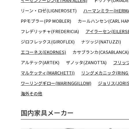
イーセンアーレン(ETHAN ALLEN)
ドリアデ(DRIADE
リーン・ロゼ(LIGNEROSET)
ハーマンミラー(HERMAN
PPモブラー(PP MOBLER)
カールハンセン(CARL HAN
フレデリッチャ(FREDERICIA)
アイラーセン(EILERSE
ジロフレックス(GIROFLEX)
ナツッジ(NATUZZI)
エコーネス(EKORNES)
カサブランカ(CASABLANCA)
アルテック(ARTEK)
ザノッタ(ZANOTTA)
フリッツハ
マルケッティ(MARCHETTI)
リングメカニック(RING M
ワーリングギロー(WARINGGILLOW)
ジョリス(JORIS
海外その他
国内家具メーカー