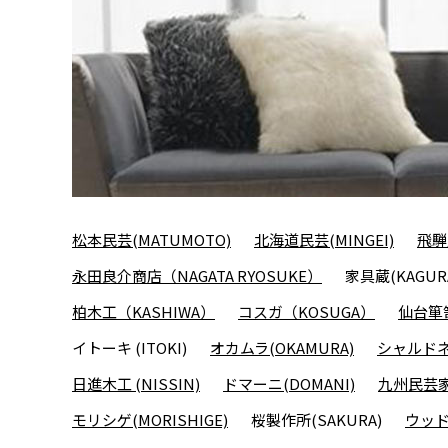
松本民芸(MATUMOTO)
北海道民芸(MINGEI)
飛騨
永田良介商店（NAGATA RYOSUKE）
家具蔵(KAGUR
柏木工（KASHIWA）
コスガ（KOSUGA）
仙台箪笥
イトーキ (ITOKI)
オカムラ(OKAMURA)
シャルドネ(
日進木工 (NISSIN)
ドマーニ(DOMANI)
九州民芸家
モリシゲ(MORISHIGE)
桜製作所(SAKURA)
ウッド