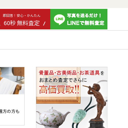
即回答！安心・かんたん
60秒 無料査定
遠方の方も