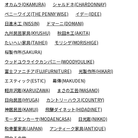
オカムラ(OKAMURA)
シャルドネ(CHARDONNAY)
ペニーワイズ(THE PENNY WISE)
イデー(IDEE)
日進木工 (NISSIN)
ドマーニ(DOMANI)
九州民芸家具(KYUSHU)
秋田木工(AKITA)
たいへい家具(TAIHEI)
モリシゲ(MORISHIGE)
桜製作所(SAKURA)
ウッドユウライクカンパニー(WOODYOULIKE)
富士ファニチア(FUJIFURNITURE)
光製作所(HIKARI)
エスティック(ESTIC)
幕傳(MAKUDEN)
軽井沢彫(KARUIZAWA)
まさの工芸(MASANO)
日向民芸(HYUGA)
カントリーハウス(COUNTRY)
神居民芸(KAMUI)
飛騨ダイネット(HIDADINET)
モーダエンカーサ(MODAENCASA)
日光彫(NIKKO)
和骨董家具(JAPAN)
アンティーク家具(ANTIQUE)
国内その他