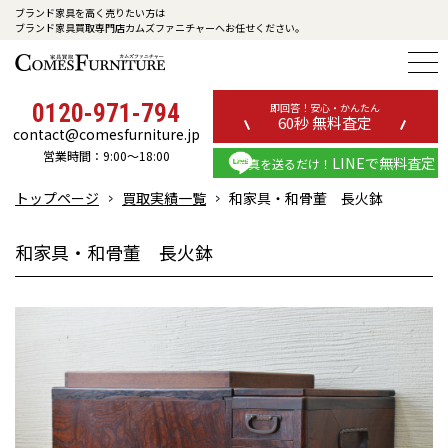
ブランド家具を高く売りたい方は
ブランド家具買取専門店カムズファニチャーへお任せください。
0120-971-794
即回答！安心・かんたん
60秒 無料査定
contact@comesfurniture.jp
営業時間：9:00～18:00
LINEで無料査定
写真を送るだけ！
トップページ
買取実績一覧
和家具・和骨董 長火鉢
和家具・和骨董 長火鉢