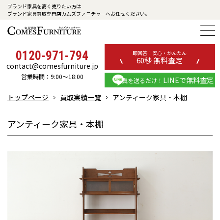
ブランド家具を高く売りたい方は
ブランド家具買取専門店カムズファニチャーへお任せください。
0120-971-794
即回答！安心・かんたん
60秒 無料査定
contact@comesfurniture.jp
営業時間：9:00～18:00
LINEで無料査定
写真を送るだけ！
トップページ
買取実績一覧
アンティーク家具・本棚
アンティーク家具・本棚