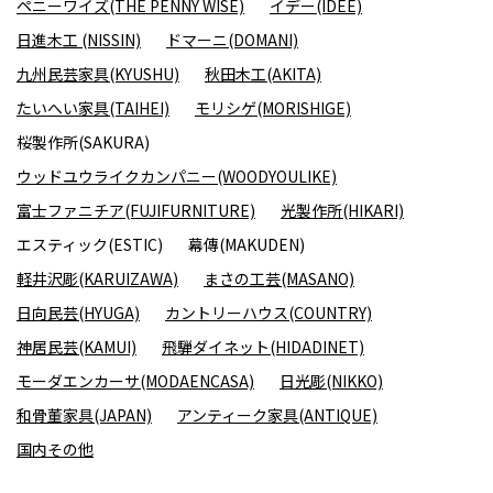
ペニーワイズ(THE PENNY WISE)
イデー(IDEE)
日進木工 (NISSIN)
ドマーニ(DOMANI)
九州民芸家具(KYUSHU)
秋田木工(AKITA)
たいへい家具(TAIHEI)
モリシゲ(MORISHIGE)
桜製作所(SAKURA)
ウッドユウライクカンパニー(WOODYOULIKE)
富士ファニチア(FUJIFURNITURE)
光製作所(HIKARI)
エスティック(ESTIC)
幕傳(MAKUDEN)
軽井沢彫(KARUIZAWA)
まさの工芸(MASANO)
日向民芸(HYUGA)
カントリーハウス(COUNTRY)
神居民芸(KAMUI)
飛騨ダイネット(HIDADINET)
モーダエンカーサ(MODAENCASA)
日光彫(NIKKO)
和骨董家具(JAPAN)
アンティーク家具(ANTIQUE)
国内その他