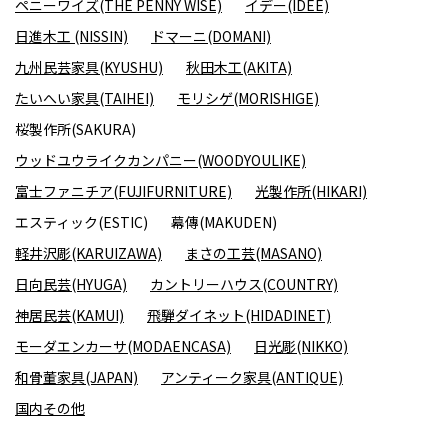
ペニーワイズ(THE PENNY WISE)
イデー(IDEE)
日進木工 (NISSIN)
ドマーニ(DOMANI)
九州民芸家具(KYUSHU)
秋田木工(AKITA)
たいへい家具(TAIHEI)
モリシゲ(MORISHIGE)
桜製作所(SAKURA)
ウッドユウライクカンパニー(WOODYOULIKE)
富士ファニチア(FUJIFURNITURE)
光製作所(HIKARI)
エスティック(ESTIC)
幕傳(MAKUDEN)
軽井沢彫(KARUIZAWA)
まさの工芸(MASANO)
日向民芸(HYUGA)
カントリーハウス(COUNTRY)
神居民芸(KAMUI)
飛騨ダイネット(HIDADINET)
モーダエンカーサ(MODAENCASA)
日光彫(NIKKO)
和骨董家具(JAPAN)
アンティーク家具(ANTIQUE)
国内その他