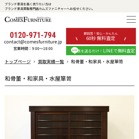
ブランド家具を高く売りたい方は
ブランド家具買取専門店カムズファニチャーへお任せください。
0120-971-794
即回答！安心・かんたん
60秒 無料査定
contact@comesfurniture.jp
営業時間：9:00～18:00
LINEで無料査定
写真を送るだけ！
トップページ
買取実績一覧
和骨董・和家具・水屋箪笥
和骨董・和家具・水屋箪笥