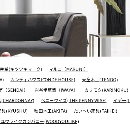
産業(キツツキマーク)
マルニ（MARUNI）
A)
カンディハウス(CONDE HOUSE)
天童木工(TENDO)
（SENDAI）
岩谷堂箪笥（IWAYA）
カリモク(KARIMOKU)
CHARDONNAY)
ペニーワイズ(THE PENNY WISE)
イデー(I
具(KYUSHU)
秋田木工(AKITA)
たいへい家具(TAIHEI)
ユウライクカンパニー(WOODYOULIKE)