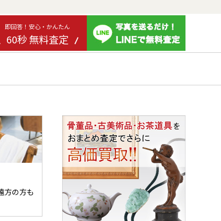
即回答！安心・かんたん
60秒 無料査定
遠方の方も