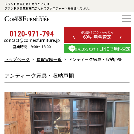
ブランド家具を高く売りたい方は
ブランド家具買取専門店カムズファニチャーへお任せください。
0120-971-794
即回答！安心・かんたん
60秒 無料査定
contact@comesfurniture.jp
営業時間：9:00～18:00
LINEで無料査定
写真を送るだけ！
トップページ
買取実績一覧
アンティーク家具・収納戸棚
アンティーク家具・収納戸棚