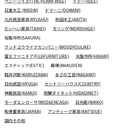
ペニーワイズ(THE PENNY WISE)
イデー(IDEE)
日進木工 (NISSIN)
ドマーニ(DOMANI)
九州民芸家具(KYUSHU)
秋田木工(AKITA)
たいへい家具(TAIHEI)
モリシゲ(MORISHIGE)
桜製作所(SAKURA)
ウッドユウライクカンパニー(WOODYOULIKE)
富士ファニチア(FUJIFURNITURE)
光製作所(HIKARI)
エスティック(ESTIC)
幕傳(MAKUDEN)
軽井沢彫(KARUIZAWA)
まさの工芸(MASANO)
日向民芸(HYUGA)
カントリーハウス(COUNTRY)
神居民芸(KAMUI)
飛騨ダイネット(HIDADINET)
モーダエンカーサ(MODAENCASA)
日光彫(NIKKO)
和骨董家具(JAPAN)
アンティーク家具(ANTIQUE)
国内その他