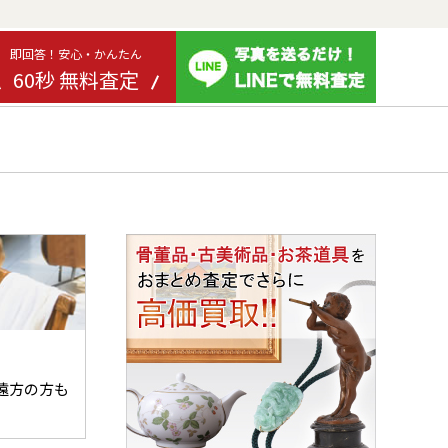
即回答！安心・かんたん
60秒 無料査定
遠方の方も