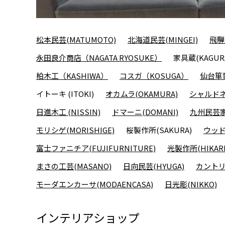
松本民芸(MATUMOTO)
北海道民芸(MINGEI)
飛騨
永田良介商店（NAGATA RYOSUKE）
家具蔵(KAGUR
柏木工（KASHIWA）
コスガ（KOSUGA）
仙台箪笥
イトーキ (ITOKI)
オカムラ(OKAMURA)
シャルドネ(
日進木工 (NISSIN)
ドマーニ(DOMANI)
九州民芸家
モリシゲ(MORISHIGE)
桜製作所(SAKURA)
ウッド
富士ファニチア(FUJIFURNITURE)
光製作所(HIKARI
まさの工芸(MASANO)
日向民芸(HYUGA)
カントリ
モーダエンカーサ(MODAENCASA)
日光彫(NIKKO)
インテリアショップ