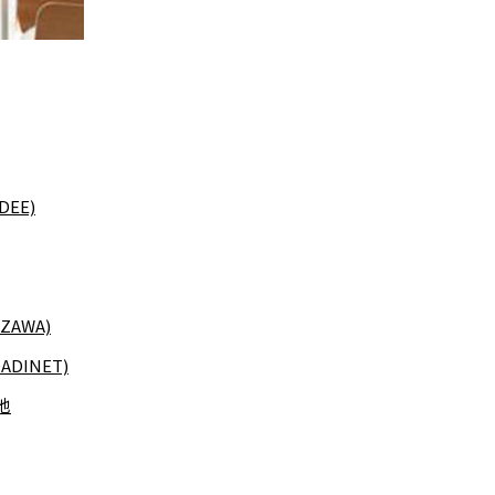
DEE)
ZAWA)
DINET)
他