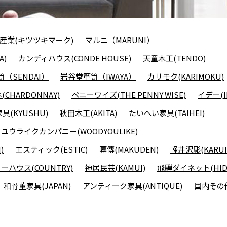
産業(キツツキマーク)
マルニ（MARUNI）
A)
カンディハウス(CONDE HOUSE)
天童木工(TENDO)
（SENDAI）
岩谷堂箪笥（IWAYA）
カリモク(KARIMOKU)
CHARDONNAY)
ペニーワイズ(THE PENNY WISE)
イデー(I
具(KYUSHU)
秋田木工(AKITA)
たいへい家具(TAIHEI)
ユウライクカンパニー(WOODYOULIKE)
)
エスティック(ESTIC)
幕傳(MAKUDEN)
軽井沢彫(KARUI
ーハウス(COUNTRY)
神居民芸(KAMUI)
飛騨ダイネット(HIDA
和骨董家具(JAPAN)
アンティーク家具(ANTIQUE)
国内その