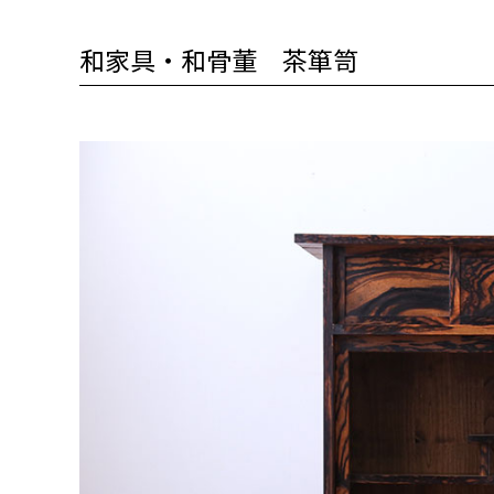
和家具・和骨董 茶箪笥