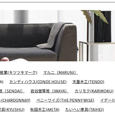
産業(キツツキマーク)
マルニ（MARUNI）
A)
カンディハウス(CONDE HOUSE)
天童木工(TENDO)
（SENDAI）
岩谷堂箪笥（IWAYA）
カリモク(KARIMOKU)
CHARDONNAY)
ペニーワイズ(THE PENNY WISE)
イデー(I
具(KYUSHU)
秋田木工(AKITA)
たいへい家具(TAIHEI)