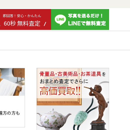
即回答！安心・かんたん
60秒 無料査定
遠方の方も