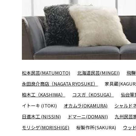
松本民芸(MATUMOTO)
北海道民芸(MINGEI)
飛騨
永田良介商店（NAGATA RYOSUKE）
家具蔵(KAGUR
柏木工（KASHIWA）
コスガ（KOSUGA）
仙台箪笥
イトーキ (ITOKI)
オカムラ(OKAMURA)
シャルドネ(
日進木工 (NISSIN)
ドマーニ(DOMANI)
九州民芸家
モリシゲ(MORISHIGE)
桜製作所(SAKURA)
ウッド