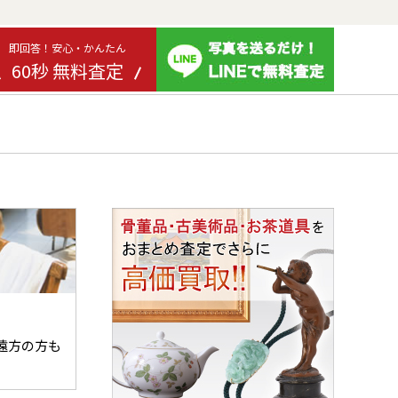
即回答！安心・かんたん
60秒 無料査定
遠方の方も