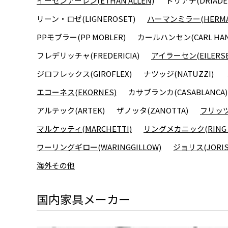
イーセンアーレン(ETHAN ALLEN)
ドリアデ(DRIADE
リーン・ロゼ(LIGNEROSET)
ハーマンミラー(HERMAN
PPモブラー(PP MOBLER)
カールハンセン(CARL HAN
フレデリッチャ(FREDERICIA)
アイラーセン(EILERSE
ジロフレックス(GIROFLEX)
ナツッジ(NATUZZI)
エコーネス(EKORNES)
カサブランカ(CASABLANCA)
アルテック(ARTEK)
ザノッタ(ZANOTTA)
フリッツハ
マルケッティ(MARCHETTI)
リングメカニック(RING M
ワーリングギロー(WARINGGILLOW)
ジョリス(JORIS
海外その他
国内家具メーカー