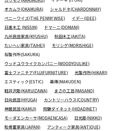
オカムラ(OKAMURA)
シャルドネ(CHARDONNAY)
ペニーワイズ(THE PENNY WISE)
イデー(IDEE)
日進木工 (NISSIN)
ドマーニ(DOMANI)
九州民芸家具(KYUSHU)
秋田木工(AKITA)
たいへい家具(TAIHEI)
モリシゲ(MORISHIGE)
桜製作所(SAKURA)
ウッドユウライクカンパニー(WOODYOULIKE)
富士ファニチア(FUJIFURNITURE)
光製作所(HIKARI)
エスティック(ESTIC)
幕傳(MAKUDEN)
軽井沢彫(KARUIZAWA)
まさの工芸(MASANO)
日向民芸(HYUGA)
カントリーハウス(COUNTRY)
神居民芸(KAMUI)
飛騨ダイネット(HIDADINET)
モーダエンカーサ(MODAENCASA)
日光彫(NIKKO)
和骨董家具(JAPAN)
アンティーク家具(ANTIQUE)