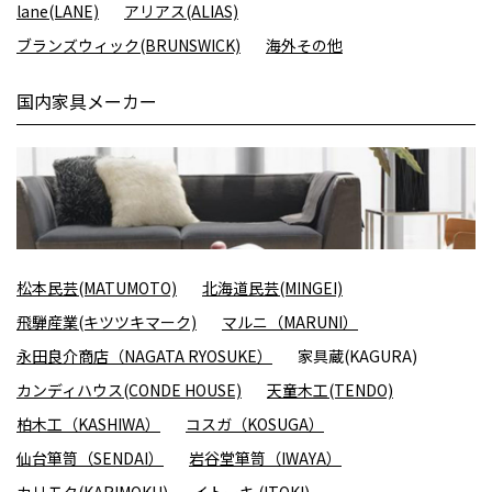
lane(LANE)
アリアス(ALIAS)
ブランズウィック(BRUNSWICK)
海外その他
国内家具メーカー
松本民芸(MATUMOTO)
北海道民芸(MINGEI)
飛騨産業(キツツキマーク)
マルニ（MARUNI）
永田良介商店（NAGATA RYOSUKE）
家具蔵(KAGURA)
カンディハウス(CONDE HOUSE)
天童木工(TENDO)
柏木工（KASHIWA）
コスガ（KOSUGA）
仙台箪笥（SENDAI）
岩谷堂箪笥（IWAYA）
カリモク(KARIMOKU)
イトーキ (ITOKI)