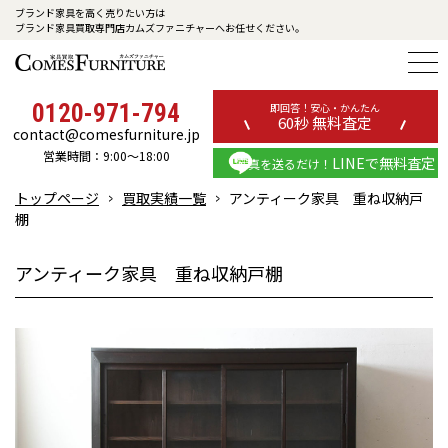
ブランド家具を高く売りたい方は
ブランド家具買取専門店カムズファニチャーへお任せください。
0120-971-794
即回答！安心・かんたん
60秒 無料査定
contact@comesfurniture.jp
営業時間：9:00～18:00
LINEで無料査定
写真を送るだけ！
トップページ
買取実績一覧
アンティーク家具 重ね収納戸
棚
アンティーク家具 重ね収納戸棚