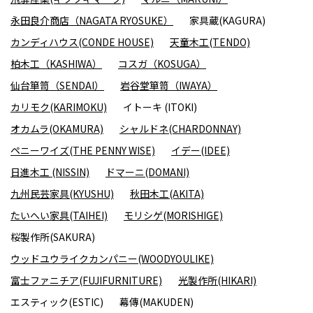
永田良介商店（NAGATA RYOSUKE）
家具蔵(KAGURA)
カンディハウス(CONDE HOUSE)
天童木工(TENDO)
柏木工（KASHIWA）
コスガ（KOSUGA）
仙台箪笥（SENDAI）
岩谷堂箪笥（IWAYA）
カリモク(KARIMOKU)
イトーキ (ITOKI)
オカムラ(OKAMURA)
シャルドネ(CHARDONNAY)
ペニーワイズ(THE PENNY WISE)
イデー(IDEE)
日進木工 (NISSIN)
ドマーニ(DOMANI)
九州民芸家具(KYUSHU)
秋田木工(AKITA)
たいへい家具(TAIHEI)
モリシゲ(MORISHIGE)
桜製作所(SAKURA)
ウッドユウライクカンパニー(WOODYOULIKE)
富士ファニチア(FUJIFURNITURE)
光製作所(HIKARI)
エスティック(ESTIC)
幕傳(MAKUDEN)